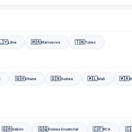
🇱🇾
🇲🇦
🇹🇳
Libia
Marruecos
Túnez
🇬🇭
🇬🇳
🇲🇱
🇲🇷
l
Ghana
Guinea
Malí
M
🇬🇦
🇬🇶
🇨🇫
🇨
Gabón
Guinea Ecuatorial
RCA