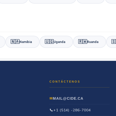
🇳🇦
🇺🇬
🇷🇼
🇸
Namibia
Uganda
Ruanda
MAIL@CIDE.CA
+1 (514) -286-7004