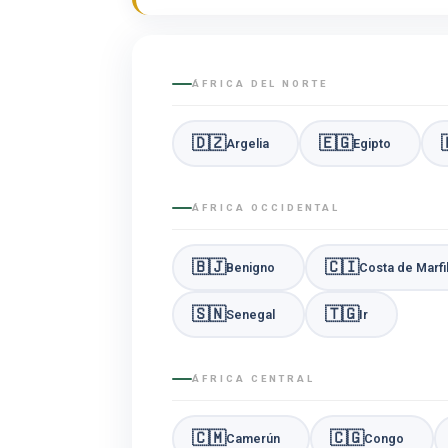
ÁFRICA DEL NORTE
🇩🇿
🇪🇬
Argelia
Egipto
ÁFRICA OCCIDENTAL
🇧🇯
🇨🇮
Benigno
Costa de Marfi
🇸🇳
🇹🇬
Senegal
Ir
ÁFRICA CENTRAL
🇨🇲
🇨🇬
Camerún
Congo