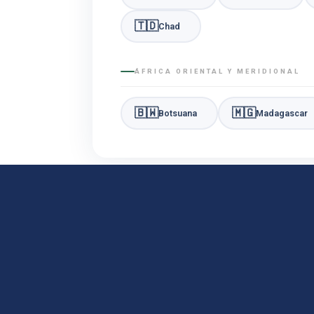
🇹🇩
Chad
ÁFRICA ORIENTAL Y MERIDIONAL
🇧🇼
🇲🇬
Botsuana
Madagascar