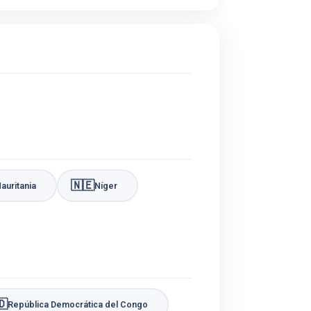
🇳🇪
auritania
Níger
🇩
República Democrática del Congo