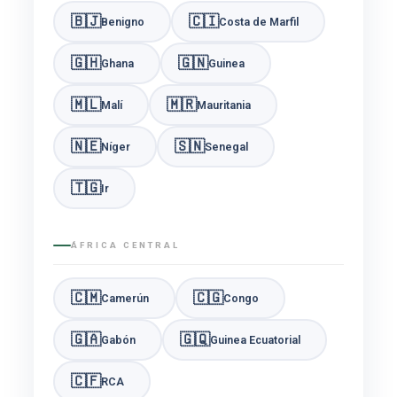
🇧🇯
🇨🇮
Benigno
Costa de Marfil
🇬🇭
🇬🇳
Ghana
Guinea
🇲🇱
🇲🇷
Malí
Mauritania
🇳🇪
🇸🇳
Níger
Senegal
🇹🇬
Ir
ÁFRICA CENTRAL
🇨🇲
🇨🇬
Camerún
Congo
🇬🇦
🇬🇶
Gabón
Guinea Ecuatorial
🇨🇫
RCA