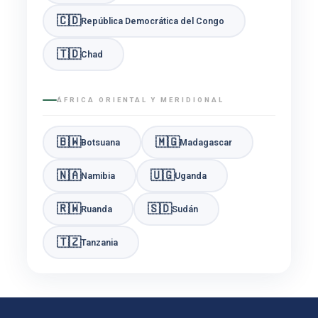
🇨🇩
República Democrática del Congo
🇹🇩
Chad
ÁFRICA ORIENTAL Y MERIDIONAL
🇧🇼
🇲🇬
Botsuana
Madagascar
🇳🇦
🇺🇬
Namibia
Uganda
🇷🇼
🇸🇩
Ruanda
Sudán
🇹🇿
Tanzania