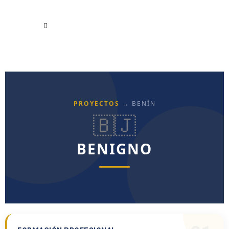
PROYECTOS
→ BENÍN
🇧🇯
BENIGNO