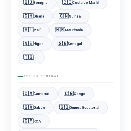
🇧🇯
🇨🇮
Benigno
Costa de Marfil
🇬🇭
🇬🇳
Ghana
Guinea
🇲🇱
🇲🇷
Malí
Mauritania
🇳🇪
🇸🇳
Níger
Senegal
🇹🇬
Ir
ÁFRICA CENTRAL
🇨🇲
🇨🇬
Camerún
Congo
🇬🇦
🇬🇶
Gabón
Guinea Ecuatorial
🇨🇫
RCA