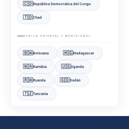
🇨🇩
República Democrática del Congo
🇹🇩
Chad
ÁFRICA ORIENTAL Y MERIDIONAL
🇧🇼
🇲🇬
Botsuana
Madagascar
🇳🇦
🇺🇬
Namibia
Uganda
🇷🇼
🇸🇩
Ruanda
Sudán
🇹🇿
Tanzania