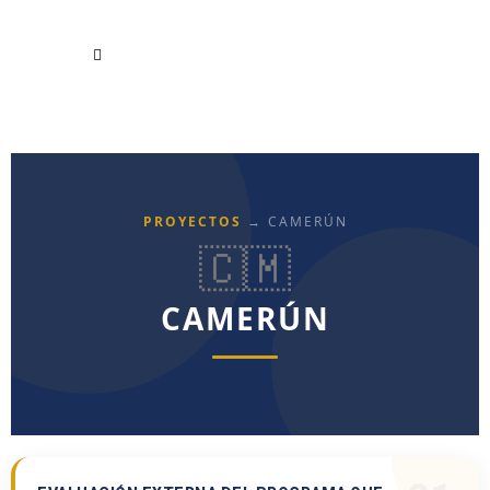
PROYECTOS
→ CAMERÚN
🇨🇲
CAMERÚN