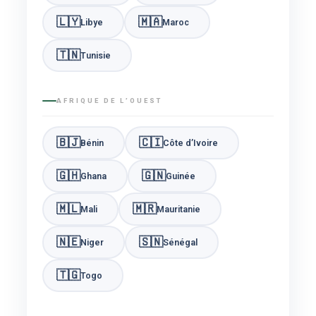
🇱🇾
🇲🇦
Libye
Maroc
🇹🇳
Tunisie
AFRIQUE DE L’OUEST
🇧🇯
🇨🇮
Bénin
Côte d’Ivoire
🇬🇭
🇬🇳
Ghana
Guinée
🇲🇱
🇲🇷
Mali
Mauritanie
🇳🇪
🇸🇳
Niger
Sénégal
🇹🇬
Togo