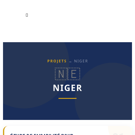
PROJETS
→ NIGER
🇳🇪
NIGER