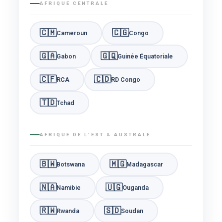
AFRIQUE CENTRALE
🇨🇲
🇨🇬
Cameroun
Congo
🇬🇦
🇬🇶
Gabon
Guinée Équatoriale
🇨🇫
🇨🇩
RCA
RD Congo
🇹🇩
Tchad
AFRIQUE DE L’EST & AUSTRALE
🇧🇼
🇲🇬
Botswana
Madagascar
🇳🇦
🇺🇬
Namibie
Ouganda
🇷🇼
🇸🇩
Rwanda
Soudan