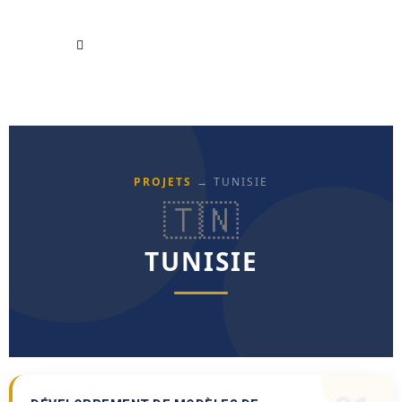
PROJETS
→ TUNISIE
🇹🇳
TUNISIE