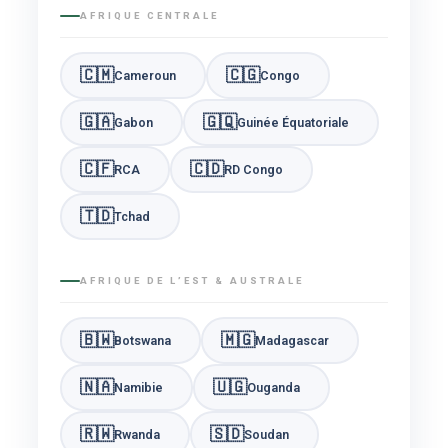
AFRIQUE CENTRALE
🇨🇲
🇨🇬
Cameroun
Congo
🇬🇦
🇬🇶
Gabon
Guinée Équatoriale
🇨🇫
🇨🇩
RCA
RD Congo
🇹🇩
Tchad
AFRIQUE DE L’EST & AUSTRALE
🇧🇼
🇲🇬
Botswana
Madagascar
🇳🇦
🇺🇬
Namibie
Ouganda
🇷🇼
🇸🇩
Rwanda
Soudan