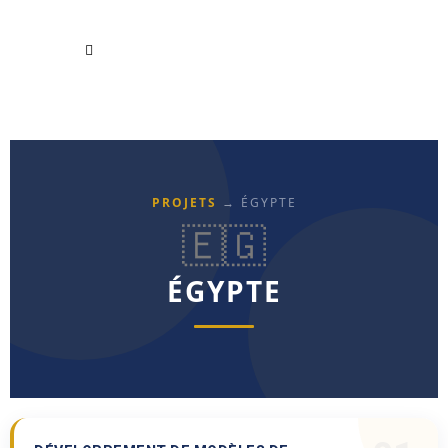
PROJETS
→ ÉGYPTE
🇪🇬
ÉGYPTE