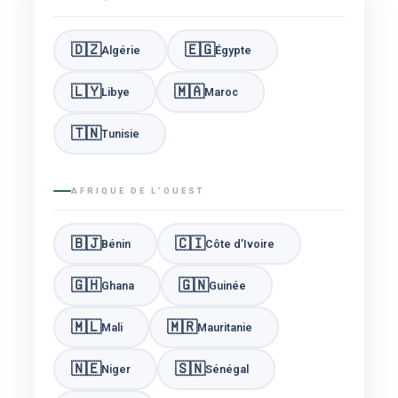
🇩🇿
🇪🇬
Algérie
Égypte
🇱🇾
🇲🇦
Libye
Maroc
🇹🇳
Tunisie
AFRIQUE DE L’OUEST
🇧🇯
🇨🇮
Bénin
Côte d’Ivoire
🇬🇭
🇬🇳
Ghana
Guinée
🇲🇱
🇲🇷
Mali
Mauritanie
🇳🇪
🇸🇳
Niger
Sénégal