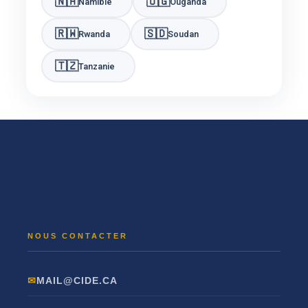
🇳🇦
🇺🇬
Namibie
Ouganda
🇷🇼
🇸🇩
Rwanda
Soudan
🇹🇿
Tanzanie
MAIL@CIDE.CA