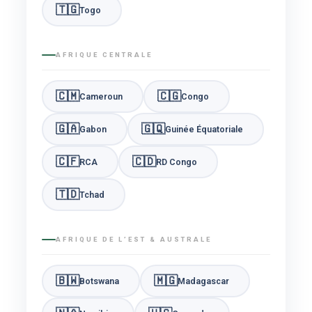
🇹🇬
Togo
AFRIQUE CENTRALE
🇨🇲
🇨🇬
Cameroun
Congo
🇬🇦
🇬🇶
Gabon
Guinée Équatoriale
🇨🇫
🇨🇩
RCA
RD Congo
🇹🇩
Tchad
AFRIQUE DE L’EST & AUSTRALE
🇧🇼
🇲🇬
Botswana
Madagascar