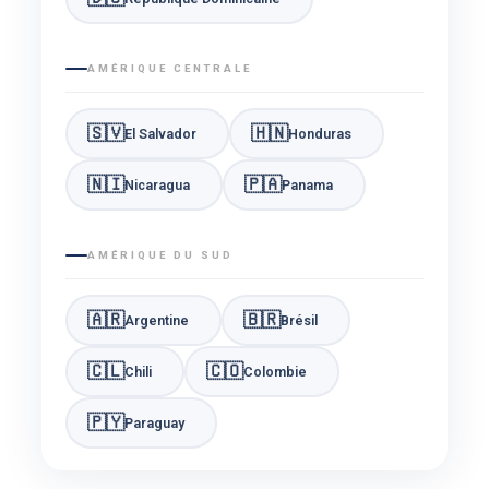
AMÉRIQUE CENTRALE
🇸🇻
🇭🇳
El Salvador
Honduras
🇳🇮
🇵🇦
Nicaragua
Panama
AMÉRIQUE DU SUD
🇦🇷
🇧🇷
Argentine
Brésil
🇨🇱
🇨🇴
Chili
Colombie
🇵🇾
Paraguay